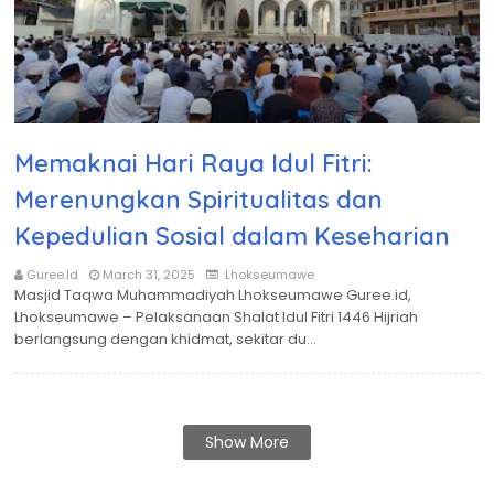
Memaknai Hari Raya Idul Fitri:
Merenungkan Spiritualitas dan
Kepedulian Sosial dalam Keseharian
Guree.id
March 31, 2025
Lhokseumawe
Masjid Taqwa Muhammadiyah Lhokseumawe Guree.id,
Lhokseumawe – Pelaksanaan Shalat Idul Fitri 1446 Hijriah
berlangsung dengan khidmat, sekitar du…
Show More