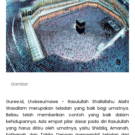
Gambar
Guree.id, Lhokseumawe - Rasulullah Shallallahu Alaihi
Wasallam merupakan teladan yang baik bagi umatnya.
Beliau telah memberikan contoh yang baik dalam
kehidupannya. Ada empat pilar dasar pada diri Rasulullah
yang harus ditiru oleh umatnya, yaitu Shiddiq, Amanah,
Fathanah, dan Tablig. Dengan mengambil teladan dari