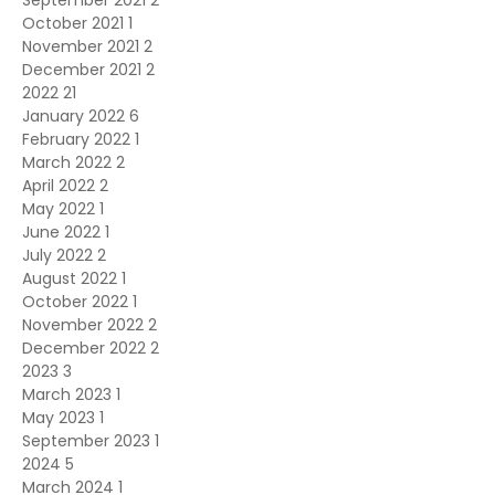
September 2021
2
October 2021
1
November 2021
2
December 2021
2
2022
21
January 2022
6
February 2022
1
March 2022
2
April 2022
2
May 2022
1
June 2022
1
July 2022
2
August 2022
1
October 2022
1
November 2022
2
December 2022
2
2023
3
March 2023
1
May 2023
1
September 2023
1
2024
5
March 2024
1