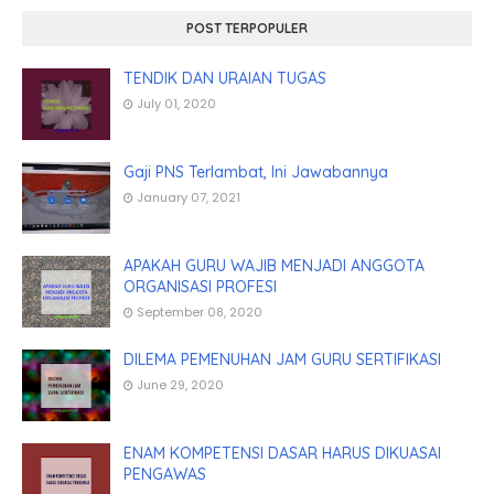
POST TERPOPULER
TENDIK DAN URAIAN TUGAS
July 01, 2020
Gaji PNS Terlambat, Ini Jawabannya
January 07, 2021
APAKAH GURU WAJIB MENJADI ANGGOTA
ORGANISASI PROFESI
September 08, 2020
DILEMA PEMENUHAN JAM GURU SERTIFIKASI
June 29, 2020
ENAM KOMPETENSI DASAR HARUS DIKUASAI
PENGAWAS