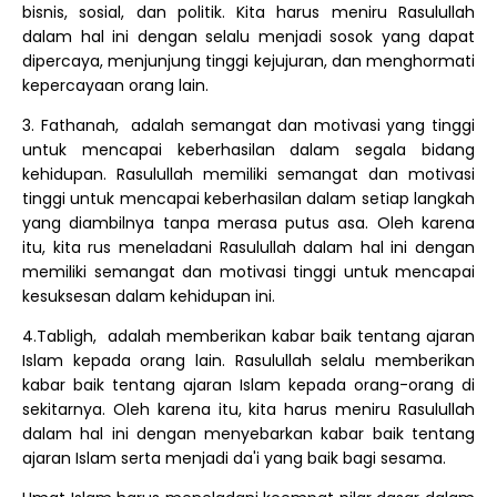
bisnis, sosial, dan politik. Kita harus meniru Rasulullah
dalam hal ini dengan selalu menjadi sosok yang dapat
dipercaya, menjunjung tinggi kejujuran, dan menghormati
kepercayaan orang lain.
3.
Fathanah, adalah semangat dan motivasi yang tinggi
untuk mencapai keberhasilan dalam segala bidang
kehidupan. Rasulullah memiliki semangat dan motivasi
tinggi untuk mencapai keberhasilan dalam setiap langkah
yang diambilnya tanpa merasa putus asa. Oleh karena
itu, kita rus meneladani Rasulullah dalam hal ini dengan
memiliki semangat dan motivasi tinggi untuk mencapai
kesuksesan dalam kehidupan ini.
4.
Tabligh, adalah memberikan kabar baik tentang ajaran
Islam kepada orang lain. Rasulullah selalu memberikan
kabar baik tentang ajaran Islam kepada orang-orang di
sekitarnya. Oleh karena itu, kita harus meniru Rasulullah
dalam hal ini dengan menyebarkan kabar baik tentang
ajaran Islam serta menjadi da'i yang baik bagi sesama.