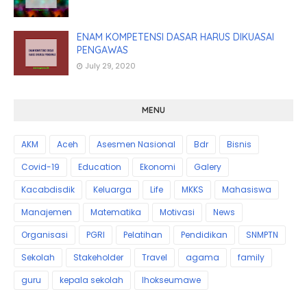
ENAM KOMPETENSI DASAR HARUS DIKUASAI
PENGAWAS
July 29, 2020
MENU
AKM
Aceh
Asesmen Nasional
Bdr
Bisnis
Covid-19
Education
Ekonomi
Galery
Kacabdisdik
Keluarga
Life
MKKS
Mahasiswa
Manajemen
Matematika
Motivasi
News
Organisasi
PGRI
Pelatihan
Pendidikan
SNMPTN
Sekolah
Stakeholder
Travel
agama
family
guru
kepala sekolah
lhokseumawe