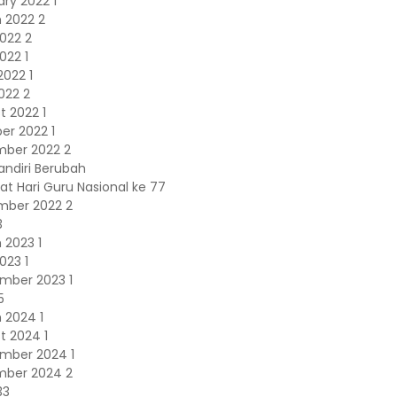
ary 2022
1
h 2022
2
2022
2
2022
1
2022
1
2022
2
t 2022
1
er 2022
1
mber 2022
2
andiri Berubah
t Hari Guru Nasional ke 77
mber 2022
2
3
h 2023
1
2023
1
ember 2023
1
5
h 2024
1
t 2024
1
ember 2024
1
mber 2024
2
33