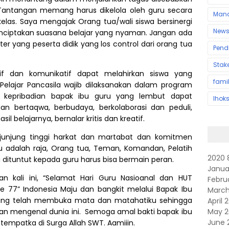
 Tantangan memang harus dikelola oleh guru secara
Man
elas. Saya mengajak Orang tua/wali siswa bersinergi
New
ciptakan suasana belajar yang nyaman. Jangan ada
ter yang peserta didik yang los control dari orang tua
Pend
Stak
ratif dan komunikatif dapat melahirkan siswa yang
fami
l Pelajar Pancasila wajib dilaksanakan dalam program
an kepribadian bapak ibu guru yang lembut dapat
lhok
an bertaqwa, berbudaya, berkolaborasi dan peduli,
l belajarnya, bernalar kritis dan kreatif.
njunjung tinggi harkat dan martabat dan komitmen
 adalah raja, Orang tua, Teman, Komandan, Pelatih
2020
 dituntut kepada guru harus bisa bermain peran.
Janua
n kali ini, “Selamat Hari Guru Nasioanal dan HUT
Febru
ke 77” Indonesia Maju dan bangkit melalui Bapak Ibu
Marc
yang telah membuka mata dan matahatiku sehingga
April
May 
an mengenal dunia ini.
Semoga amal bakti bapak ibu
June 
tempatka di Surga Allah SWT. Aamiiin.