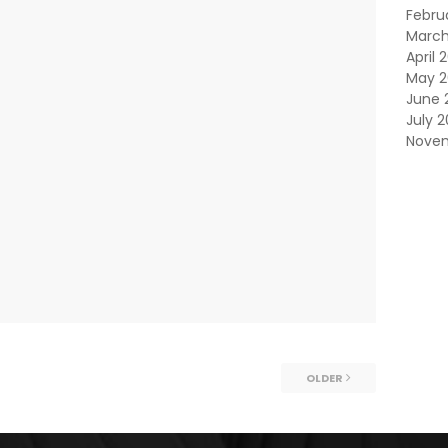
Febru
Marc
April 
May 
June 
July 
Nove
OLDER