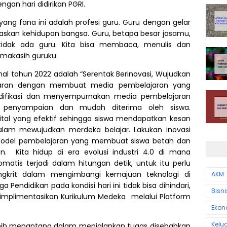
gan hari didirikan PGRI.
yang fana ini adalah profesi guru. Guru dengan gelar
askan kehidupan bangsa. Guru, betapa besar jasamu,
 tidak ada guru. Kita bisa membaca, menulis dan
imakasih guruku.
al tahun 2022 adalah “Serentak Berinovasi, Wujudkan
lajaran dengan membuat media pembelajaran yang
odifikasi dan menyempurnakan media pembelajaran
penyampaian dan mudah diterima oleh siswa.
tal yang efektif sehingga siswa mendapatkan kesan
alam mewujudkan merdeka belajar. Lakukan inovasi
model pembelajaran yang membuat siswa betah dan
an.
Kita hidup di era evolusi industri 4.0 di mana
omatis terjadi dalam hitungan detik, untuk itu perlu
ongkrit dalam mengimbangi kemajuan teknologi di
AKM
a Pendidikan pada kondisi hari ini tidak bisa dihindari,
Bisni
gimplimentasikan Kurikulum Medeka
melalui Platform
Ekon
Kelu
ebih menantang dalam menjalankan tugas disebabkan