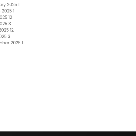
ary 2025
1
h 2025
1
2025
12
2025
3
2025
12
2025
3
mber 2025
1