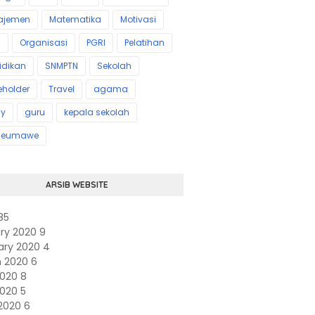
ajemen
Matematika
Motivasi
s
Organisasi
PGRI
Pelatihan
idikan
SNMPTN
Sekolah
eholder
Travel
agama
ly
guru
kepala sekolah
seumawe
ARSIB WEBSITE
85
ry 2020
9
ary 2020
4
h 2020
6
 2020
8
2020
5
2020
6