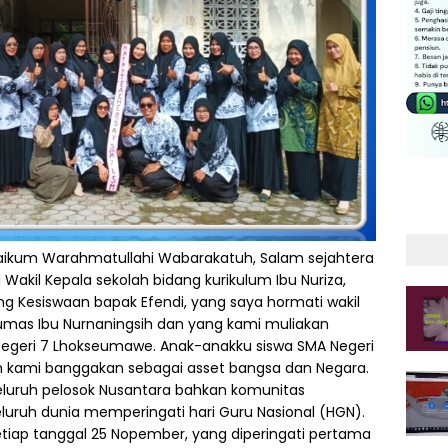
aikum Warahmatullahi Wabarakatuh, Salam sejahtera
Wakil Kepala sekolah bidang kurikulum Ibu Nuriza,
ng Kesiswaan bapak Efendi, yang saya hormati wakil
Humas Ibu Nurnaningsih dan yang kami muliakan
Negeri 7 Lhokseumawe. Anak-anakku siswa SMA Negeri
n kami banggakan sebagai asset bangsa dan Negara.
 seluruh pelosok Nusantara bahkan komunitas
seluruh dunia memperingati hari Guru Nasional (HGN).
setiap tanggal 25 Nopember, yang diperingati pertama