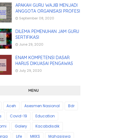
APAKAH GURU WAJIB MENJADI
ANGGOTA ORGANISASI PROFESI
September 08, 2020
DILEMA PEMENUHAN JAM GURU
SERTIFIKASI
June 29, 2020
ENAM KOMPETENSI DASAR
HARUS DIKUASAI PENGAWAS
July 29, 2020
MENU
Aceh
Asesmen Nasional
Bdr
s
Covid-19
Education
omi
Galery
Kacabdisdik
arga
Life
MKKS
Mahasiswa