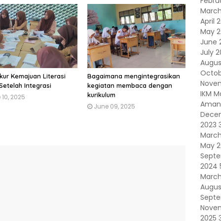
Febru
Marc
April 
May 
June 
July 
Augus
Octob
ur Kemajuan Literasi
Bagaimana mengintegrasikan
Nove
Setelah Integrasi
kegiatan membaca dengan
IKM M
kurikulum
 10, 2025
Amana
June 09, 2025
Dece
2023
Marc
May 
Sept
2024
Marc
Augus
Sept
Nove
2025