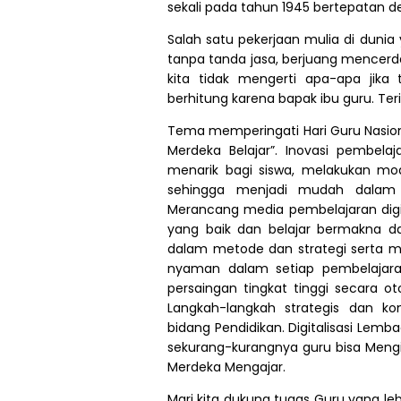
sekali pada tahun 1945 bertepatan den
Salah satu pekerjaan mulia di dunia 
tanpa tanda jasa, berjuang mencerd
kita tidak mengerti apa-apa jika
berhitung karena bapak ibu guru. Ter
Tema memperingati Hari Guru Nasion
Merdeka Belajar”. Inovasi pembe
menarik bagi siswa, melakukan m
sehingga menjadi mudah dalam 
Merancang media pembelajaran digi
yang baik dan belajar bermakna d
dalam metode dan strategi serta 
nyaman dalam setiap pembelajar
persaingan tingkat tinggi secara ot
Langkah-langkah strategis dan k
bidang Pendidikan. Digitalisasi Lembag
sekurang-kurangnya guru bisa Men
Merdeka Mengajar.
Mari kita dukung tugas Guru yang l