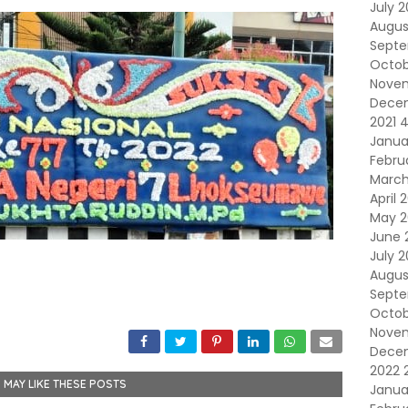
July 
Augus
Sept
Octob
Nove
Dece
2021
Janua
Febru
March
April 
May 2
June 
July 
Augus
Septe
Octob
Novem
Dece
2022
 MAY LIKE THESE POSTS
Janua