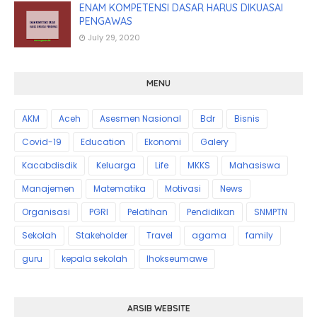
ENAM KOMPETENSI DASAR HARUS DIKUASAI
PENGAWAS
July 29, 2020
MENU
AKM
Aceh
Asesmen Nasional
Bdr
Bisnis
Covid-19
Education
Ekonomi
Galery
Kacabdisdik
Keluarga
Life
MKKS
Mahasiswa
Manajemen
Matematika
Motivasi
News
Organisasi
PGRI
Pelatihan
Pendidikan
SNMPTN
Sekolah
Stakeholder
Travel
agama
family
guru
kepala sekolah
lhokseumawe
ARSIB WEBSITE