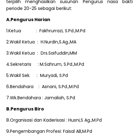
terpilih menghasilkan susunan Pengurus nasa bakti
periode 20-25 sebagai berikut:
A.Pengurus Harian
1.Ketua : Fakhrurrazi, S.Pd.,M.Pd
2.Wakil Ketua : H.Nurdin,S.Ag.,MA
3.Wakil Ketua : Drs.Saifuddin,MM
4.Sekretaris : M.Sahrum, S.Pd.,M.Pd
5.Wakil Sek. : Muryadi, S.Pd
6.Bendahara : Asnani, S.Pd.,M.Pd
7.Wk.Bendahara : Jamaliah, S.Pd
B.Pengurus Biro
8.Organisasi dan Kaderisasi : Husni,S Ag.,M.Pd
9.Pengembangan Profesi: Faisal AB,M.Pd