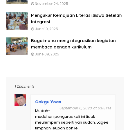
November 24, 2025
Mengukur Kemajuan Literasi Siswa Setelah
Integrasi
June 10, 2025
Bagaimana mengintegrasikan kegiatan
membaca dengan kurikulum
June 09, 2025
1 Comments
Cekgu Yoes
September 8, 2020 at 6:03 PM
Mudah-
mudahan pengurus kali ini tidak
meulempem seperti yan sudah. Lagee
timphan leupah boh ie.