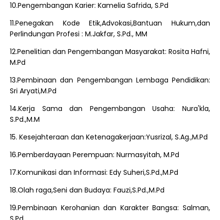
10.Pengembangan Karier: Kamelia Safrida, S.Pd
11.Penegakan Kode Etik,Advokasi,Bantuan Hukum,dan
Perlindungan Profesi : M.Jakfar, S.Pd., MM
12.Penelitian dan Pengembangan Masyarakat: Rosita Hafni,
M.Pd
13.Pembinaan dan Pengembangan Lembaga Pendidikan:
Sri Aryati,M.Pd
14.Kerja Sama dan Pengembangan Usaha: Nura'kla,
S.Pd.,M.M
15. Kesejahteraan dan Ketenagakerjaan:Yusrizal, S.Ag.,M.Pd
16.Pemberdayaan Perempuan: Nurmasyitah, M.Pd
17.Komunikasi dan Informasi: Edy Suheri,S.Pd.,M.Pd
18.Olah raga,Seni dan Budaya: Fauzi,S.Pd.,M.Pd
19.Pembinaan Kerohanian dan Karakter Bangsa: Salman,
S.Pd