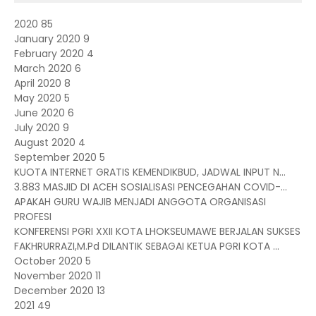
2020
85
January 2020
9
February 2020
4
March 2020
6
April 2020
8
May 2020
5
June 2020
6
July 2020
9
August 2020
4
September 2020
5
KUOTA INTERNET GRATIS KEMENDIKBUD, JADWAL INPUT N...
3.883 MASJID DI ACEH SOSIALISASI PENCEGAHAN COVID-...
APAKAH GURU WAJIB MENJADI ANGGOTA ORGANISASI
PROFESI
KONFERENSI PGRI XXII KOTA LHOKSEUMAWE BERJALAN SUKSES
FAKHRURRAZI,M.Pd DILANTIK SEBAGAI KETUA PGRI KOTA ...
October 2020
5
November 2020
11
December 2020
13
2021
49