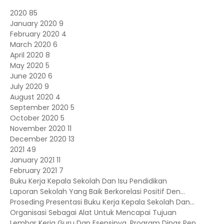
2020
85
January 2020
9
February 2020
4
March 2020
6
April 2020
8
May 2020
5
June 2020
6
July 2020
9
August 2020
4
September 2020
5
October 2020
5
November 2020
11
December 2020
13
2021
49
January 2021
11
February 2021
7
Buku Kerja Kepala Sekolah Dan Isu Pendidikan
Laporan Sekolah Yang Baik Berkorelasi Positif Den...
Proseding Presentasi Buku Kerja Kepala Sekolah Dan...
Organisasi Sebagai Alat Untuk Mencapai Tujuan
Lembar Kerja Guru Dan Esensinya, Program Dinas Pen...