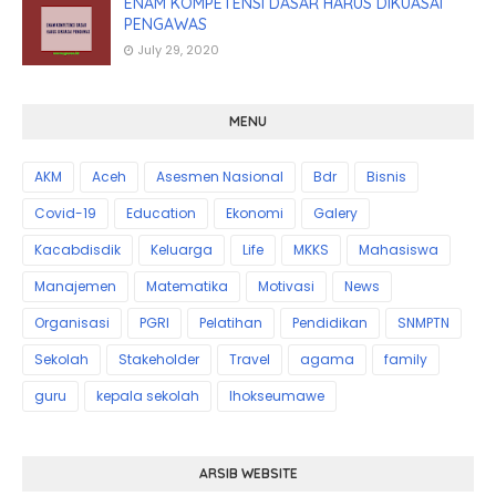
ENAM KOMPETENSI DASAR HARUS DIKUASAI
PENGAWAS
July 29, 2020
MENU
AKM
Aceh
Asesmen Nasional
Bdr
Bisnis
Covid-19
Education
Ekonomi
Galery
Kacabdisdik
Keluarga
Life
MKKS
Mahasiswa
Manajemen
Matematika
Motivasi
News
Organisasi
PGRI
Pelatihan
Pendidikan
SNMPTN
Sekolah
Stakeholder
Travel
agama
family
guru
kepala sekolah
lhokseumawe
ARSIB WEBSITE