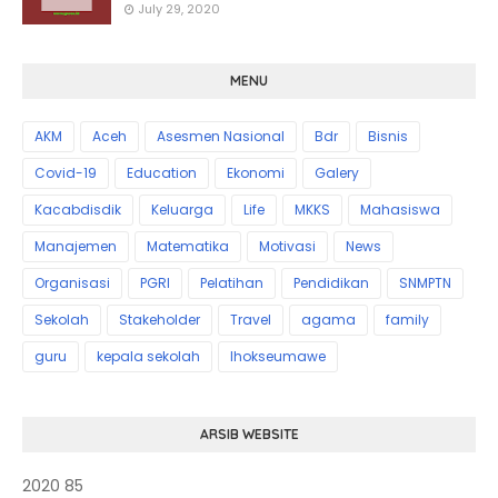
July 29, 2020
MENU
AKM
Aceh
Asesmen Nasional
Bdr
Bisnis
Covid-19
Education
Ekonomi
Galery
Kacabdisdik
Keluarga
Life
MKKS
Mahasiswa
Manajemen
Matematika
Motivasi
News
Organisasi
PGRI
Pelatihan
Pendidikan
SNMPTN
Sekolah
Stakeholder
Travel
agama
family
guru
kepala sekolah
lhokseumawe
ARSIB WEBSITE
2020
85