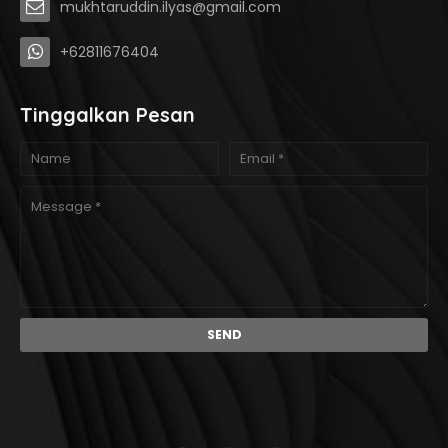
mukhtaruddin.ilyas@gmail.com
+62811676404
Tinggalkan Pesan