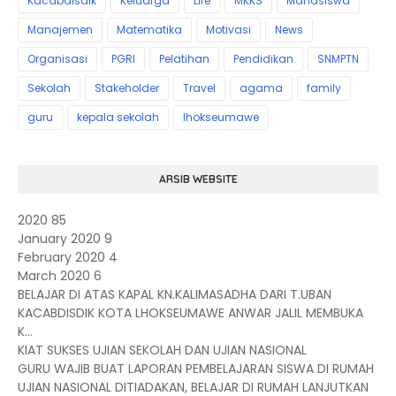
Kacabdisdik
Keluarga
Life
MKKS
Mahasiswa
Manajemen
Matematika
Motivasi
News
Organisasi
PGRI
Pelatihan
Pendidikan
SNMPTN
Sekolah
Stakeholder
Travel
agama
family
guru
kepala sekolah
lhokseumawe
ARSIB WEBSITE
2020
85
January 2020
9
February 2020
4
March 2020
6
BELAJAR DI ATAS KAPAL KN.KALIMASADHA DARI T.UBAN
KACABDISDIK KOTA LHOKSEUMAWE ANWAR JALIL MEMBUKA
K...
KIAT SUKSES UJIAN SEKOLAH DAN UJIAN NASIONAL
GURU WAJIB BUAT LAPORAN PEMBELAJARAN SISWA DI RUMAH
UJIAN NASIONAL DITIADAKAN, BELAJAR DI RUMAH LANJUTKAN