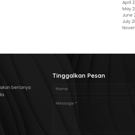
April 
May 
June 
July 
Nove
Tinggalkan Pesan
ilakan bertanya
da.