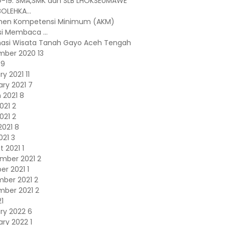
-19: SMA,SMK dan SLB LHOKSEUMAWE
OLEHKA...
en Kompetensi Minimum (AKM)
si Membaca ...
nasi Wisata Tanah Gayo Aceh Tengah
mber 2020
13
49
ry 2021
11
ary 2021
7
 2021
8
2021
2
021
2
2021
8
2021
3
t 2021
1
mber 2021
2
er 2021
1
ber 2021
2
mber 2021
2
21
ry 2022
6
ary 2022
1