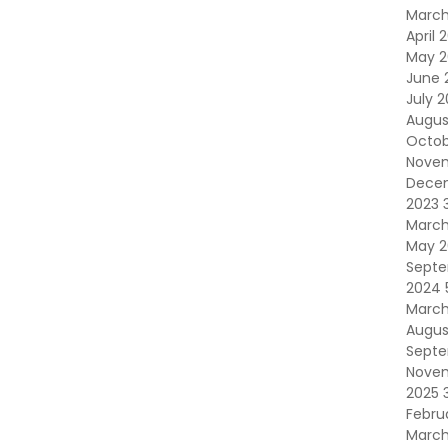
Marc
April 
May 
June 
July 
Augus
Octob
Nove
Dece
2023
Marc
May 
Sept
2024
Marc
Augus
Sept
Nove
2025
Febru
Marc