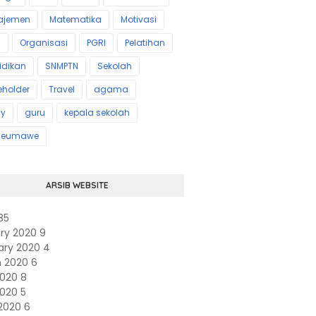
ajemen
Matematika
Motivasi
s
Organisasi
PGRI
Pelatihan
idikan
SNMPTN
Sekolah
eholder
Travel
agama
ly
guru
kepala sekolah
seumawe
ARSIB WEBSITE
85
ry 2020
9
ary 2020
4
h 2020
6
 2020
8
2020
5
2020
6