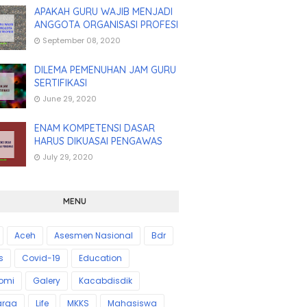
APAKAH GURU WAJIB MENJADI
ANGGOTA ORGANISASI PROFESI
September 08, 2020
DILEMA PEMENUHAN JAM GURU
SERTIFIKASI
June 29, 2020
ENAM KOMPETENSI DASAR
HARUS DIKUASAI PENGAWAS
July 29, 2020
MENU
Aceh
Asesmen Nasional
Bdr
s
Covid-19
Education
omi
Galery
Kacabdisdik
arga
Life
MKKS
Mahasiswa