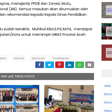
arpras, manajerial, PPDB dan Zonasi, Mutu,
ional (AN). Semua masukan akan dirumuskan oleh
 dan rekomendasi kepada Kepala Dinas Pendidikan
 sudah berakhir, Muhibul Kibri,S.Pd.,M.Pd, mendapat
upaten/Kota untuk memimpin MKKS Provinsi Aceh
EWS
RAKOR
SEKOLAH
TAKENGON
 MAY LIKE THESE POSTS
AKM
Bisni
Ekon
Kelu