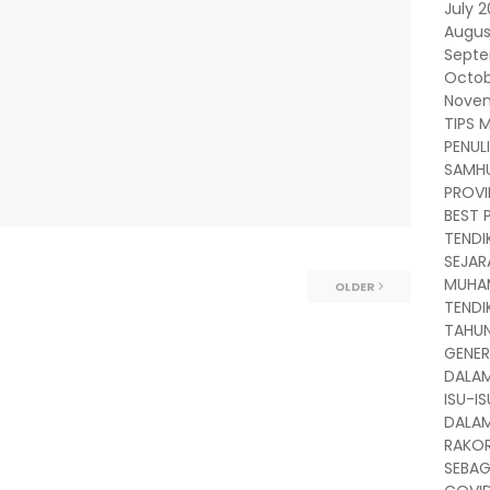
July 
Augus
Sept
Octob
Nove
TIPS 
PENULI
SAMHU
PROVIN
BEST 
TENDIK
SEJAR
MUHAM
OLDER
TENDI
TAHUN
GENER
DALAM
ISU-I
DALAM
RAKOR
SEBAG