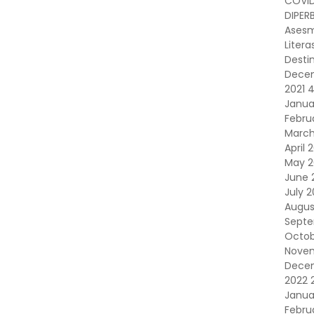
COVID
DIPERB
Asesm
Litera
Desti
Dece
2021
Janua
Febru
March
April 
May 2
June 
July 
Augus
Septe
Octob
Novem
Dece
2022
Janua
Febru