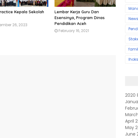
Man
ractice Kepala Sekolah
Lembar Kerja Guru Dan
Esensinya, Program Dinas
New
Pendidikan Aceh
ember 26, 2023
Pend
February 16, 2021
Stak
fami
lhok
2020
Janua
Febru
Marc
April
May 
June 