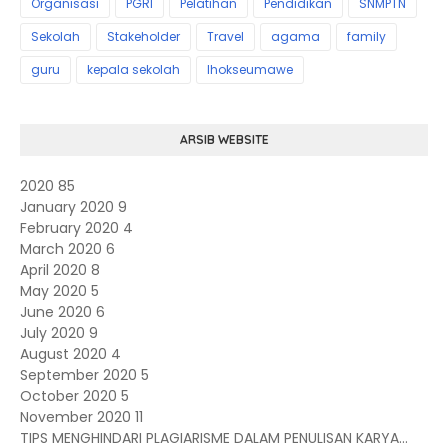
Organisasi
PGRI
Pelatihan
Pendidikan
SNMPTN
Sekolah
Stakeholder
Travel
agama
family
guru
kepala sekolah
lhokseumawe
ARSIB WEBSITE
2020
85
January 2020
9
February 2020
4
March 2020
6
April 2020
8
May 2020
5
June 2020
6
July 2020
9
August 2020
4
September 2020
5
October 2020
5
November 2020
11
TIPS MENGHINDARI PLAGIARISME DALAM PENULISAN KARYA...