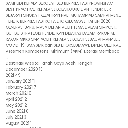
SAMHUDI KEPALA SEKOLAH SLB BERPRESTASI PROVINSI AC...
BEST PRACTICE: KEPALA SEKOLAH,GURU DAN TENDIK BER...
SEJARAH SINGKAT KELAHIRAN NABI MUHAMMAD SAMPAI MEN...
TENDIK BERPRESTASI KOTA LHOKSEUMAWE TAHUN 2020
GENERASI BARU, MASA DEPAN ACEH TEMA DALAM SIMPOSI...
ISU-ISU STRATEGIS PENDIDIKAN DIBAHAS DALAM RAKOR M...
RAKOR MKKS SMA ACEH: KEPALA SEKOLAH SEBAGAI MANAJE...
COVID-19: SMA,SMK dan SLB LHOKSEUMAWE DIPERBOLEHKA...
Asesmen Kompetensi Minimum (AKM) Literasi Membaca
...
Destinasi Wisata Tanah Gayo Aceh Tengah
December 2020
13
2021
49
January 2021
11
February 2021
7
March 2021
8
April 2021
2
May 2021
2
June 2021
8
July 2021
3
August 2021
1