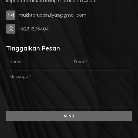
kepada kami. Kami siap membantu Anda.
mukhtaruddin.ilyas@gmail.com
+62811676404
Tinggalkan Pesan