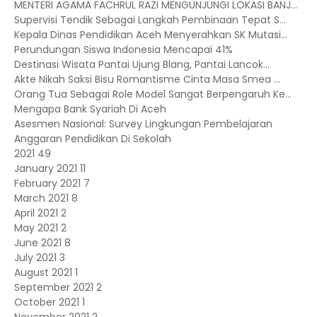
MENTERI AGAMA FACHRUL RAZI MENGUNJUNGI LOKASI BANJ...
Supervisi Tendik Sebagai Langkah Pembinaan Tepat S...
Kepala Dinas Pendidikan Aceh Menyerahkan SK Mutasi...
Perundungan Siswa Indonesia Mencapai 41%
Destinasi Wisata Pantai Ujung Blang, Pantai Lancok...
Akte Nikah Saksi Bisu Romantisme Cinta Masa Smea ...
Orang Tua Sebagai Role Model Sangat Berpengaruh Ke...
Mengapa Bank Syariah Di Aceh
Asesmen Nasional: Survey Lingkungan Pembelajaran
Anggaran Pendidikan Di Sekolah
2021
49
January 2021
11
February 2021
7
March 2021
8
April 2021
2
May 2021
2
June 2021
8
July 2021
3
August 2021
1
September 2021
2
October 2021
1