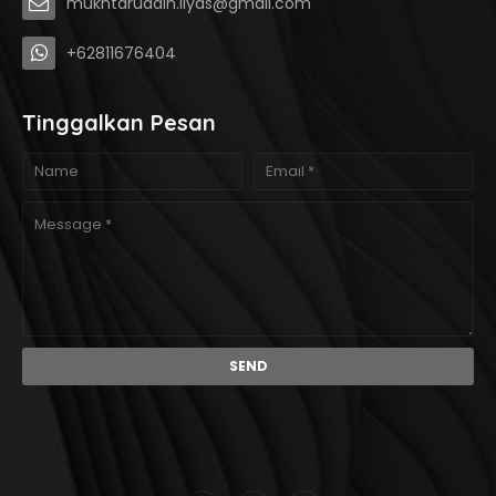
mukhtaruddin.ilyas@gmail.com
+62811676404
Tinggalkan Pesan