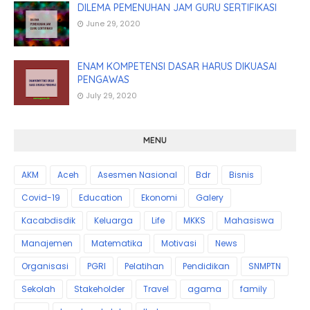
DILEMA PEMENUHAN JAM GURU SERTIFIKASI
June 29, 2020
ENAM KOMPETENSI DASAR HARUS DIKUASAI
PENGAWAS
July 29, 2020
MENU
AKM
Aceh
Asesmen Nasional
Bdr
Bisnis
Covid-19
Education
Ekonomi
Galery
Kacabdisdik
Keluarga
Life
MKKS
Mahasiswa
Manajemen
Matematika
Motivasi
News
Organisasi
PGRI
Pelatihan
Pendidikan
SNMPTN
Sekolah
Stakeholder
Travel
agama
family